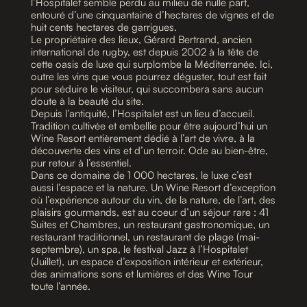
l’Hospitalet semble perdu au milieu de nulle part,
entouré d’une cinquantaine d’hectares de vignes et de
huit cents hectares de garrigues.
Le propriétaire des lieux, Gérard Bertrand, ancien
international de rugby, est depuis 2002 à la tête de
cette oasis de luxe qui surplombe la Méditerranée. Ici,
outre les vins que vous pourrez déguster, tout est fait
pour séduire le visiteur, qui succombera sans aucun
doute à la beauté du site.
Depuis l’antiquité, l’Hospitalet est un lieu d’accueil.
Tradition cultivée et embellie pour être aujourd’hui un
Wine Resort entièrement dédié à l’art de vivre, à la
découverte des vins et d’un terroir. Ode au bien-être,
pur retour à l’essentiel.
Dans ce domaine de 1 000 hectares, le luxe c’est
aussi l’espace et la nature. Un Wine Resort d’exception
où l’expérience autour du vin, de la nature, de l’art, des
plaisirs gourmands, est au coeur d’un séjour rare : 41
Suites et Chambres, un restaurant gastronomique, un
restaurant traditionnel, un restaurant de plage (mai-
septembre), un spa, le festival Jazz à l’Hospitalet
(Juillet), un espace d’exposition intérieur et extérieur,
des animations sons et lumières et des Wine Tour
toute l’année.